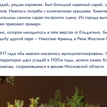
дей, рядом коровник. Был большой каретный сарай, г
ртов. Имелись погреба с коническими крышами. Химиче
большом санном сарае построили сцену. Из города вы
 же приезжал гример».
о, которое находилось в пяти верстах от Ельдигино, б
адьбу другой паре – Николаю Арманд и Рене Жюстине Л
917 года оба имения оказались муниципализированы. О
территории двух усадеб в 1920-е годы, можно узнать б
иалам, сохранившимся в архиве Московской области.