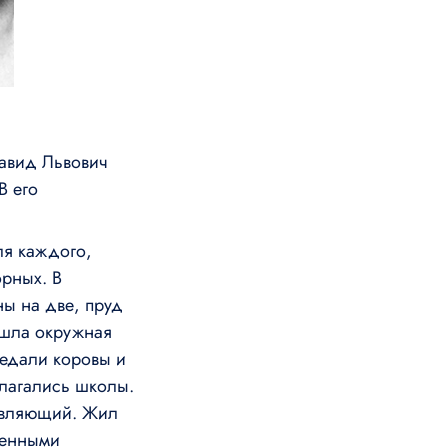
Давид Львович
В его
ля каждого,
орных. В
ы на две, пруд
у шла окружная
ъедали коровы и
лагались школы.
авляющий. Жил
менными