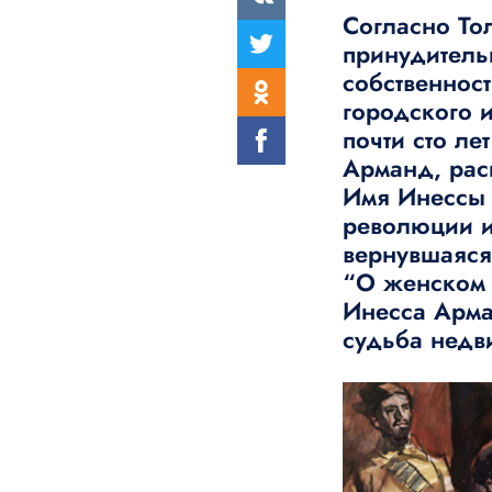
Согласно То
принудитель
собственнос
городского 
почти сто л
Арманд, рас
Имя Инессы 
революции и
вернувшаяся
“О женском в
Инесса Арма
судьба недв