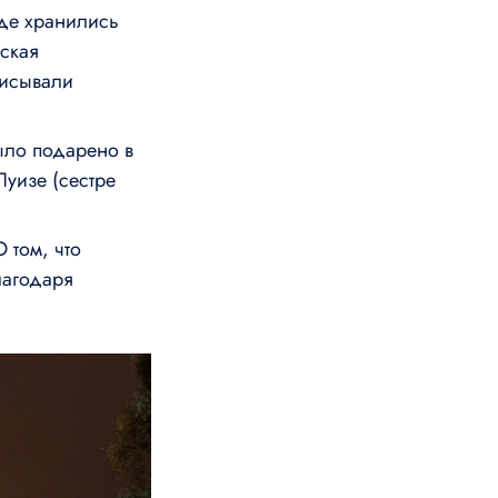
де хранились
ская
писывали
ыло подарено в
уизе (сестре
 том, что
лагодаря