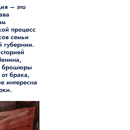
ия – это
ава
ам
кой процесс
сов семьи
 губернии.
историей
Ленина,
ор брошюры
 от брака,
е интересна
рки.