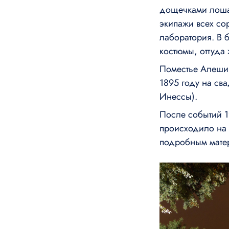
дощечками лоша
экипажи всех со
лаборатория. В 
костюмы, оттуда
Поместье Алешин
1895 году на св
Инессы).
После событий 1
происходило на 
подробным матер