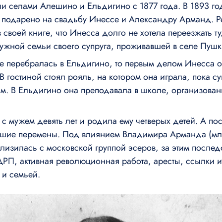
 селами Алешино и Ельдигино с 1877 года. В 1893 го
 подарено на свадьбу Инессе и Александру Арманд. Р
своей книге, что Инесса долго не хотела переезжать ту
ужной семьи своего супруга, проживавшей в селе Пушк
же перебралась в Ельдигино, то первым делом Инесса 
 В гостиной стоял рояль, на котором она играла, пока с
. В Ельдигино она преподавала в школе, организован
с мужем девять лет и родила ему четверых детей. А пос
шие перемены. Под влиянием Владимира Арманда (мл
лизилась с московской группой эсеров, за этим после
ДРП, активная революционная работа, аресты, ссылки и
 и семьей.