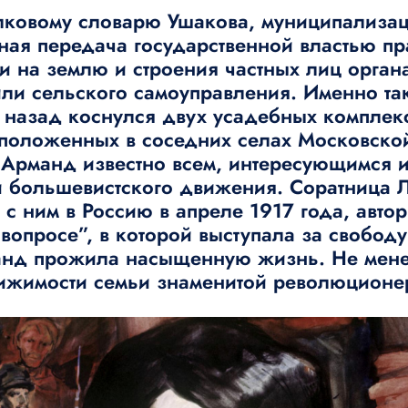
лковому словарю Ушакова, муниципализац
ная передача государственной властью пр
ти на землю и строения частных лиц орган
или сельского самоуправления. Именно та
ет назад коснулся двух усадебных комплек
положенных в соседних селах Московской
Арманд известно всем, интересующимся 
 большевистского движения. Соратница 
 с ним в Россию в апреле 1917 года, авт
опросе”, в которой выступала за свободу
нд прожила насыщенную жизнь. Не мене
ижимости семьи знаменитой революционе