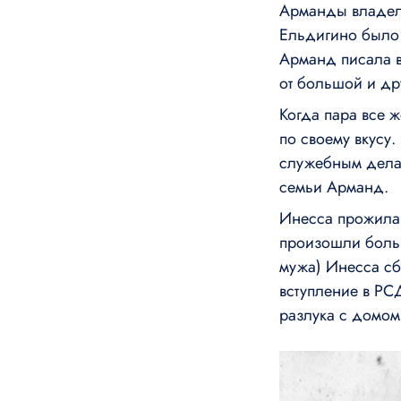
Арманды владели
Ельдигино было
Арманд писала в 
от большой и др
Когда пара все 
по своему вкусу.
служебным делам
семьи Арманд.
Инесса прожила 
произошли боль
мужа) Инесса сб
вступление в РС
разлука с домом