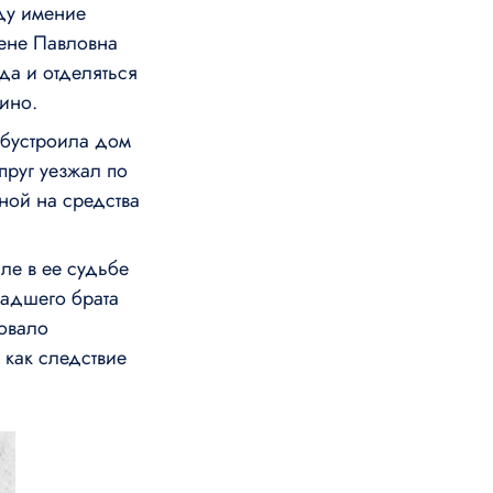
ду имение
ене Павловна
да и отделяться
ино.
обустроила дом
упруг уезжал по
ной на средства
ле в ее судьбе
адшего брата
довало
 как следствие