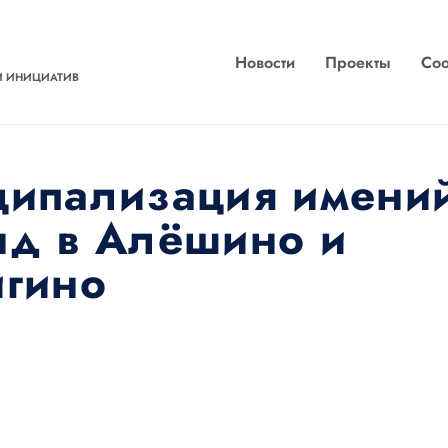
Новости
Проекты
Соо
И ИНИЦИАТИВ
ипализация имени
д в Алёшино и
гино