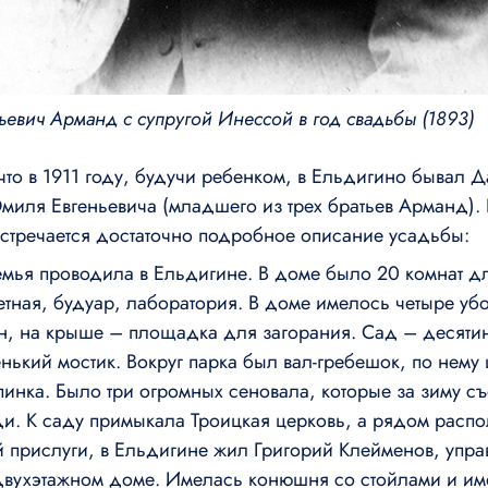
ьевич Арманд с супругой Инессой в год свадьбы (1893)
 что в 1911 году, будучи ребенком, в Ельдигино бывал 
миля Евгеньевича (младшего из трех братьев Арманд). 
стречается достаточно подробное описание усадьбы:
емья проводила в Ельдигине. В доме было 20 комнат д
етная, будуар, лаборатория. В доме имелось четыре уб
н, на крыше – площадка для загорания. Сад – десятин
енький мостик. Вокруг парка был вал-гребешок, по нем
пинка. Было три огромных сеновала, которые за зиму с
. К саду примыкала Троицкая церковь, а рядом распо
 прислуги, в Ельдигине жил Григорий Клейменов, упр
 двухэтажном доме. Имелась конюшня со стойлами и и